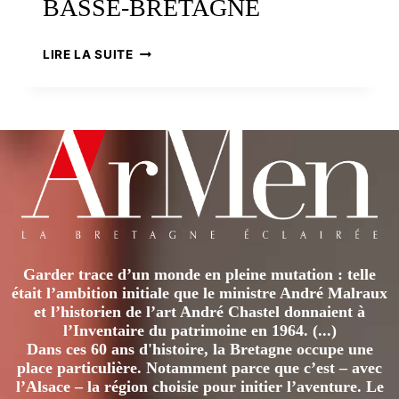
BASSE-BRETAGNE
D’UNE
LIRE LA SUITE
CIVILISATION
À
L’AUTRE,
LE
COSTUME
EN
BASSE-
BRETAGNE
Garder trace d’un monde en pleine mutation : telle
était l’ambition initiale que le ministre André Malraux
et l’historien de l’art André Chastel donnaient à
l’Inventaire du patrimoine en 1964. (...)
Dans ces 60 ans d'histoire, la Bretagne occupe une
place particulière. Notamment parce que c’est – avec
l’Alsace – la région choisie pour initier l’aventure. Le