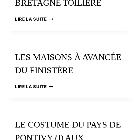
BRETAGNE TOILIÈRE
GRANDEUR
LIRE LA SUITE
ET
DÉCADENCE
DE
LA
BRETAGNE
LES MAISONS À AVANCÉE
TOILIÈRE
DU FINISTÈRE
LES
LIRE LA SUITE
MAISONS
À
AVANCÉE
DU
FINISTÈRE
LE COSTUME DU PAYS DE
PONTIVY (I) AUX