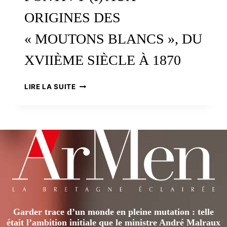
ORIGINES DES
« MOUTONS BLANCS », DU
XVIIÈME SIÈCLE À 1870
LE
LIRE LA SUITE
COSTUME
DU
PAYS
DE
PONTIVY
(I)
AUX
ORIGINES
DES
« MOUTONS
BLANCS »,
Garder trace d’un monde en pleine mutation : telle
DU
était l’ambition initiale que le ministre André Malraux
XVIIÈME