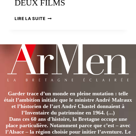
DEUX FILMS
UN
LIRE LA SUITE
PORTRAIT
DE
LA
BRETAGNE
EN
CENT-
DEUX
FILMS
Garder trace d’un monde en pleine mutation : telle
était l’ambition initiale que le ministre André Malraux
et l’historien de l’art André Chastel donnaient à
l’Inventaire du patrimoine en 1964. (...)
Dans ces 60 ans d'histoire, la Bretagne occupe une
place particulière. Notamment parce que c’est – avec
l’Alsace – la région choisie pour initier l’aventure. Le