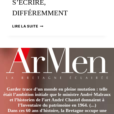
S’ÉCRIRE,
DIFFÉREMMENT
BRETONS
LIRE LA SUITE
D’ANJOU.
L’HISTOIRE
CONTINUE
À
S’ÉCRIRE,
DIFFÉREMMENT
Garder trace d’un monde en pleine mutation : telle
était l’ambition initiale que le ministre André Malraux
et l’historien de l’art André Chastel donnaient à
l’Inventaire du patrimoine en 1964. (...)
Dans ces 60 ans d'histoire, la Bretagne occupe une