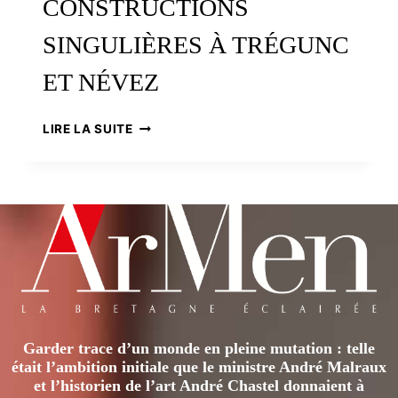
CONSTRUCTIONS
SINGULIÈRES À TRÉGUNC
ET NÉVEZ
LES
LIRE LA SUITE
MAISONS
À
PIERRES-
DEBOUT
:
DES
CONSTRUCTIONS
SINGULIÈRES
À
TRÉGUNC
ET
Garder trace d’un monde en pleine mutation : telle
NÉVEZ
était l’ambition initiale que le ministre André Malraux
et l’historien de l’art André Chastel donnaient à