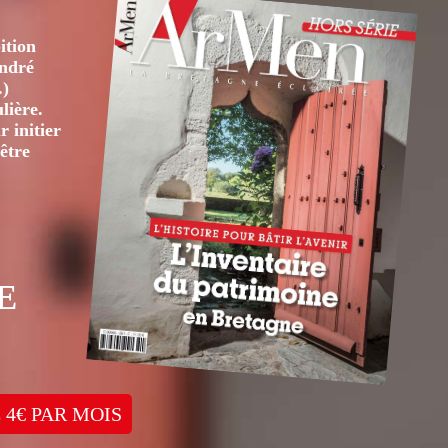
ition
André
.)
lière.
 initier
être
E
 4€ PAR MOIS