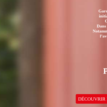
Gard
init
C
Dans 
Notamme
l’a
DÉCOUVRIR