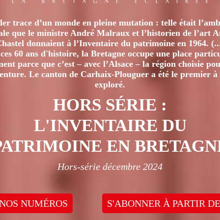
er trace d’un monde en pleine mutation : telle était l’amb
iale que le ministre André Malraux et l’historien de l’art 
hastel donnaient à l’Inventaire du patrimoine en 1964. (..
ces 60 ans d'histoire, la Bretagne occupe une place particu
nt parce que c’est – avec l’Alsace – la région choisie pour
venture. Le canton de Carhaix-Plouguer a été le premier à 
exploré.
HORS SÉRIE :
L'INVENTAIRE DU
PATRIMOINE EN BRETAGN
Hors-série décembre 2024
 NOS NUMÉROS
S'ABONNER À PARTIR DE