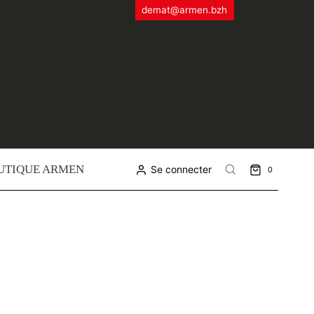
demat@armen.bzh
UTIQUE ARMEN
Se connecter
0