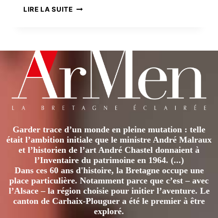
LA
LIRE LA SUITE
« MAISON
DE
LA
TOUR
EIFFEL »
À
PONTRIEUX
Garder trace d’un monde en pleine mutation : telle
était l’ambition initiale que le ministre André Malraux
et l’historien de l’art André Chastel donnaient à
l’Inventaire du patrimoine en 1964. (...)
Dans ces 60 ans d'histoire, la Bretagne occupe une
place particulière. Notamment parce que c’est – avec
l’Alsace – la région choisie pour initier l’aventure. Le
canton de Carhaix-Plouguer a été le premier à être
exploré.