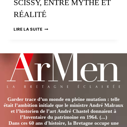
SCISSY, ENTRE MYTHE ET
RÉALITÉ
EN
LIRE LA SUITE
BAIE
DU
MONT
SAINT-
MICHEL,
LA
FORÊT
DE
SCISSY,
ENTRE
MYTHE
Garder trace d’un monde en pleine mutation : telle
ET
était l’ambition initiale que le ministre André Malraux
RÉALITÉ
et l’historien de l’art André Chastel donnaient à
l’Inventaire du patrimoine en 1964. (...)
Dans ces 60 ans d'histoire, la Bretagne occupe une