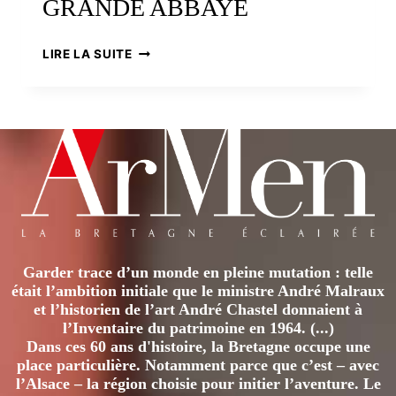
GRANDE ABBAYE
LEHON
LIRE LA SUITE
SUR
LA
RANCE,
NAISSANCE
D’UNE
GRANDE
ABBAYE
Garder trace d’un monde en pleine mutation : telle
était l’ambition initiale que le ministre André Malraux
et l’historien de l’art André Chastel donnaient à
l’Inventaire du patrimoine en 1964. (...)
Dans ces 60 ans d'histoire, la Bretagne occupe une
place particulière. Notamment parce que c’est – avec
l’Alsace – la région choisie pour initier l’aventure. Le