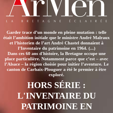
GRÈVES
DE
LA
FAIM
EN
IRLANDE
Garder trace d’un monde en pleine mutation : telle
DU
était l’ambition initiale que le ministre André Malraux
NORD
et l’historien de l’art André Chastel donnaient à
l’Inventaire du patrimoine en 1964. (...)
Dans ces 60 ans d'histoire, la Bretagne occupe une
place particulière. Notamment parce que c’est – avec
l’Alsace – la région choisie pour initier l’aventure. Le
canton de Carhaix-Plouguer a été le premier à être
exploré.
HORS SÉRIE :
L'INVENTAIRE DU
PATRIMOINE EN