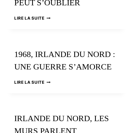
PEUT S’OUBLIER
BLOODY
LIRE LA SUITE
SUNDAY
50
ANS
APRÈS,
UN
1968, IRLANDE DU NORD :
DRAME
QUI
UNE GUERRE S’AMORCE
NE
PEUT
S’OUBLIER
1968,
LIRE LA SUITE
IRLANDE
DU
NORD
:
UNE
IRLANDE DU NORD, LES
GUERRE
S’AMORCE
MURS PARLENT