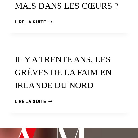
MAIS DANS LES CŒURS ?
IRLANDE
LIRE LA SUITE
DU
NORD
:
LA
PAIX
IL Y A TRENTE ANS, LES
DANS
LES
GRÈVES DE LA FAIM EN
URNES.
MAIS
IRLANDE DU NORD
DANS
LES
CŒURS
IL
LIRE LA SUITE
?
Y
A
TRENTE
ANS,
LES