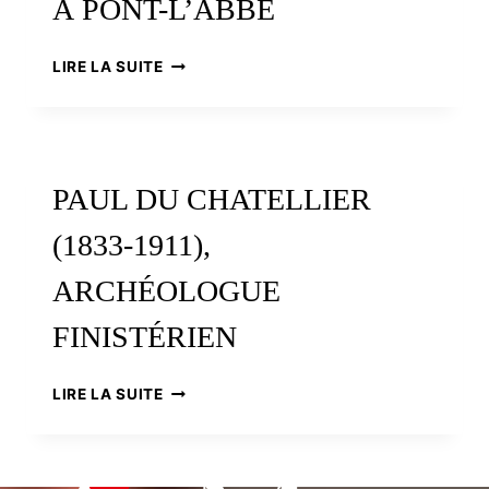
À PONT-L’ABBÉ
LES
LIRE LA SUITE
MÉTIERS
DE
LA
BRODERIE
À
PAUL DU CHATELLIER
L’HONNEUR
À
(1833-1911),
PONT-
L’ABBÉ
ARCHÉOLOGUE
FINISTÉRIEN
PAUL
LIRE LA SUITE
DU
CHATELLIER
(1833-
1911),