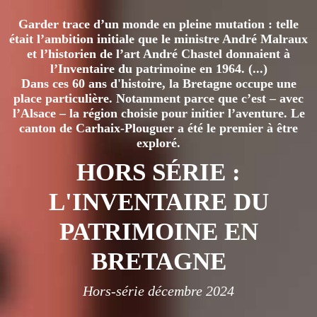
Garder trace d’un monde en pleine mutation : telle
était l’ambition initiale que le ministre André Malraux
et l’historien de l’art André Chastel donnaient à
l’Inventaire du patrimoine en 1964. (...)
Dans ces 60 ans d'histoire, la Bretagne occupe une
place particulière. Notamment parce que c’est – avec
l’Alsace – la région choisie pour initier l’aventure. Le
canton de Carhaix-Plouguer a été le premier à être
exploré.
HORS SÉRIE :
L'INVENTAIRE DU
PATRIMOINE EN
BRETAGNE
Hors-série décembre 2024