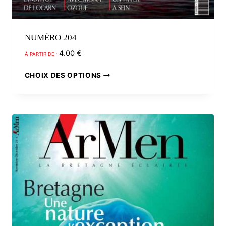
NUMÉRO 204
4.00
€
À PARTIR DE :
Ce
CHOIX DES OPTIONS
produit
a
plusieurs
variations.
Les
options
peuvent
être
choisies
sur
la