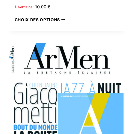
10.00
€
À PARTIR DE :
Ce
CHOIX DES OPTIONS
produit
a
plusieurs
variations.
Les
options
peuvent
être
choisies
sur
la
page
du
produit