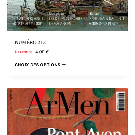
NUMÉRO 213
4.00
€
À PARTIR DE :
Ce
CHOIX DES OPTIONS
produit
a
plusieurs
variations.
Les
options
peuvent
être