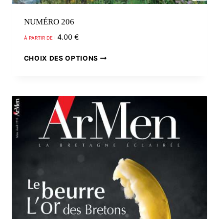
NUMÉRO 206
4.00
€
À PARTIR DE :
Ce
CHOIX DES OPTIONS
produit
a
plusieurs
variations.
Les
options
peuvent
être
choisies
sur
la
page