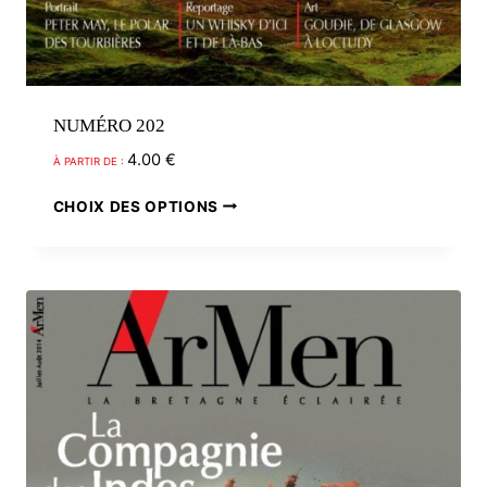
NUMÉRO 202
4.00
€
À PARTIR DE :
Ce
CHOIX DES OPTIONS
produit
a
plusieurs
variations.
Les
options
peuvent
être
choisies