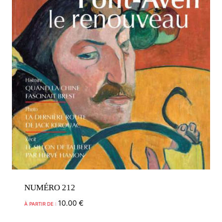
choisies
sur
la
page
du
produit
NUMÉRO 212
10.00
€
À PARTIR DE :