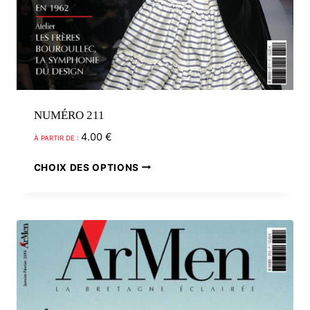
NUMÉRO 211
4.00
€
À PARTIR DE :
Ce
CHOIX DES OPTIONS
produit
a
plusieurs
variations.
Les
options
peuvent