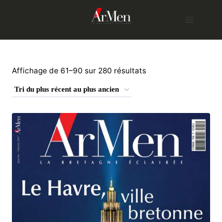
Skip
to
content
Trié
Affichage de 61–90 sur 280 résultats
du
plus
récent
au
plus
ancien