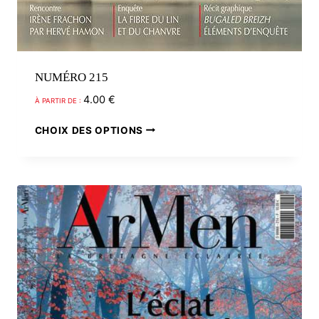
NUMÉRO 215
4.00
€
À PARTIR DE :
Ce
CHOIX DES OPTIONS
produit
a
plusieurs
variations.
Les
options
peuvent
être
choisies