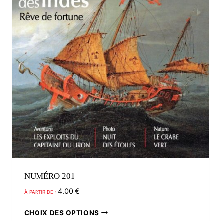
sur
la
page
du
produit
NUMÉRO 201
4.00
€
À PARTIR DE :
Ce
CHOIX DES OPTIONS