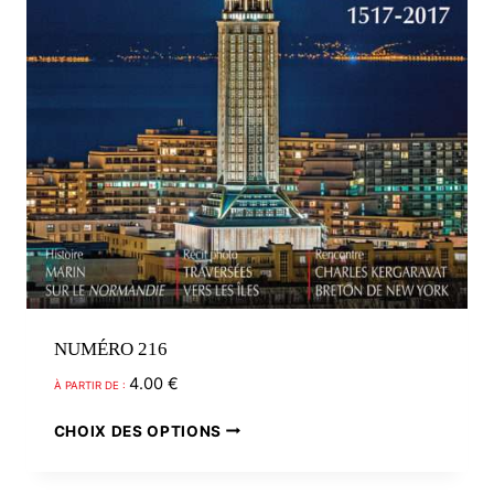
NUMÉRO 216
4.00
€
À PARTIR DE :
Ce
CHOIX DES OPTIONS
produit
a