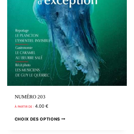
page
du
produit
NUMÉRO 203
4.00
€
À PARTIR DE :
Ce
CHOIX DES OPTIONS
produit