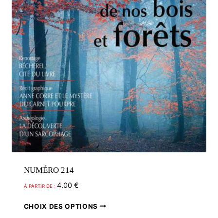
sur
la
page
du
produit
NUMÉRO 214
4.00
€
À PARTIR DE :
Ce
CHOIX DES OPTIONS