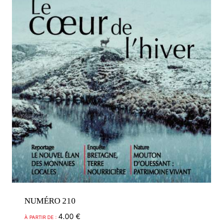
être
choisies
sur
la
page
du
produit
NUMÉRO 210
4.00
€
À PARTIR DE :