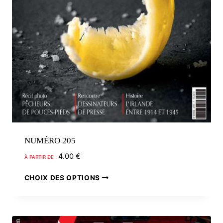
du
produit
NUMÉRO 205
4.00
€
À PARTIR DE :
Ce
CHOIX DES OPTIONS
produit
a
plusieurs