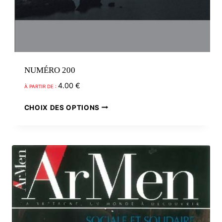
NUMÉRO 200
4.00
€
À PARTIR DE :
Ce
CHOIX DES OPTIONS
produit
a
plusieurs
variations.
Les
options
peuvent
être