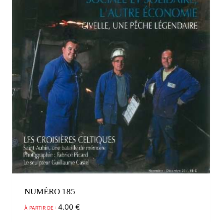
choisies
sur
la
page
du
produit
NUMÉRO 185
4.00
€
À PARTIR DE :