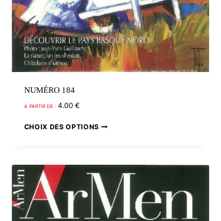
NUMÉRO 184
4.00
€
À PARTIR DE :
Ce
CHOIX DES OPTIONS
produit
a
plusieurs
variations.
Les
options
peuvent