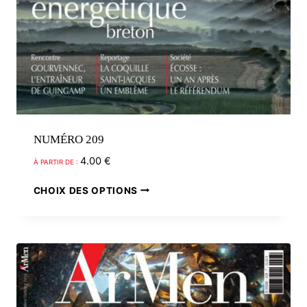
NUMÉRO 209
4.00
€
À PARTIR DE :
Ce
CHOIX DES OPTIONS
produit
a
plusieurs
variations.
Les
options