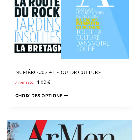
NUMÉRO 207 + LE GUIDE CULTUREL
4.00
€
À PARTIR DE :
Ce
CHOIX DES OPTIONS
produit
a
plusieurs
variations.
Les