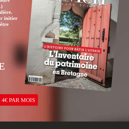
André
.)
lière.
 initier
être
E
 4€ PAR MOIS