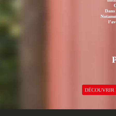
init
C
Dans 
Notamme
l’a
DÉCOUVRIR