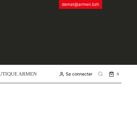
demat@armen.bzh
UTIQUE ARMEN
Se connecter
0