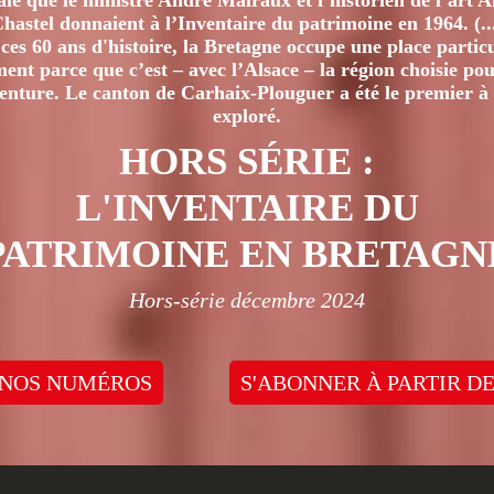
iale que le ministre André Malraux et l’historien de l’art 
hastel donnaient à l’Inventaire du patrimoine en 1964. (..
ces 60 ans d'histoire, la Bretagne occupe une place particu
nt parce que c’est – avec l’Alsace – la région choisie pour
venture. Le canton de Carhaix-Plouguer a été le premier à 
exploré.
HORS SÉRIE :
L'INVENTAIRE DU
PATRIMOINE EN BRETAGN
Hors-série décembre 2024
 NOS NUMÉROS
S'ABONNER À PARTIR DE