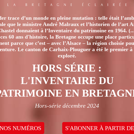
er trace d’un monde en pleine mutation : telle était l’amb
iale que le ministre André Malraux et l’historien de l’art 
hastel donnaient à l’Inventaire du patrimoine en 1964. (..
ces 60 ans d'histoire, la Bretagne occupe une place particu
nt parce que c’est – avec l’Alsace – la région choisie pour
venture. Le canton de Carhaix-Plouguer a été le premier à 
exploré.
HORS SÉRIE :
L'INVENTAIRE DU
PATRIMOINE EN BRETAGN
Hors-série décembre 2024
 NOS NUMÉROS
S'ABONNER À PARTIR DE