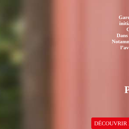
Gard
init
C
Dans 
Notamme
l’a
DÉCOUVRIR