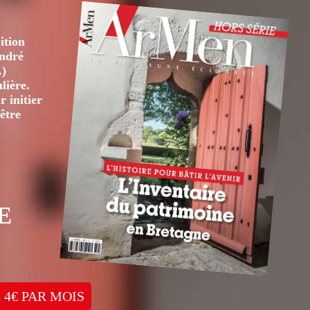
ition
André
.)
lière.
 initier
être
E
 4€ PAR MOIS