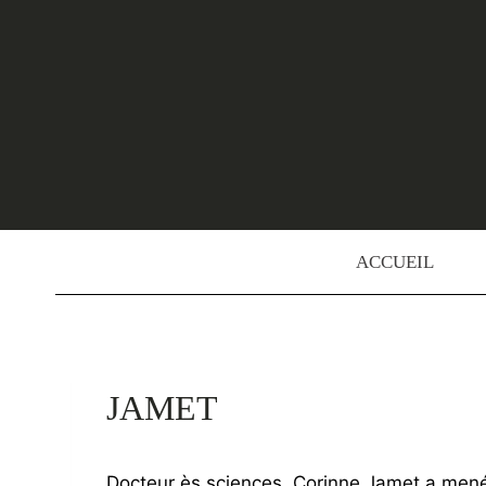
Skip
to
content
ACCUEIL
JAMET
Docteur ès sciences, Corinne Jamet a mené u