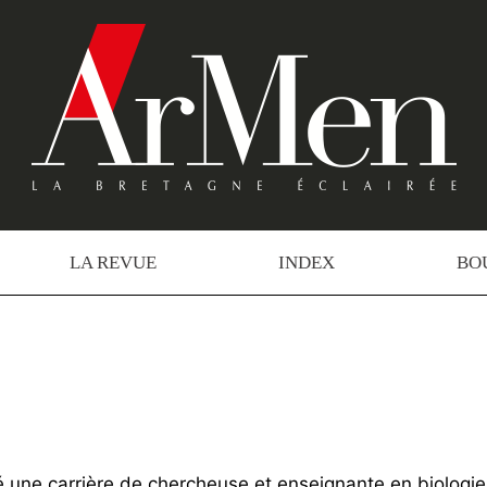
LA REVUE
INDEX
BO
ne carrière de chercheuse et enseignante en biologie à 