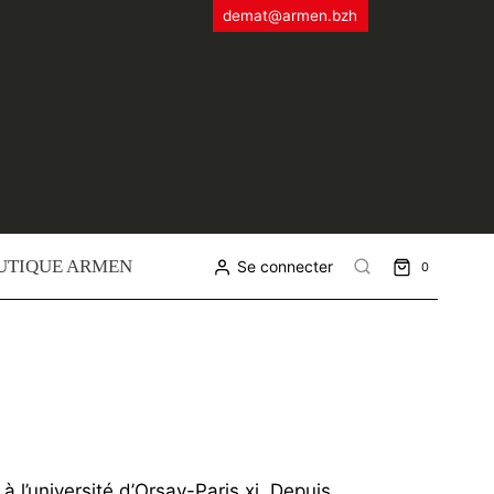
demat@armen.bzh
UTIQUE ARMEN
Se connecter
0
l’université d’Orsay-Paris xi. Depuis