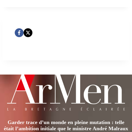
Garder trace d’un monde en pleine mutation : telle
était l’ambition initiale que le ministre André Malraux