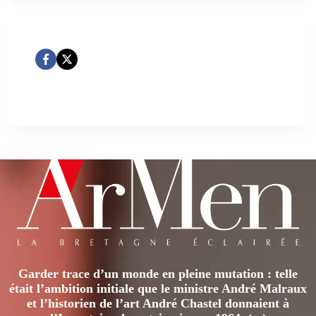
Garder trace d’un monde en pleine mutation : telle
était l’ambition initiale que le ministre André Malraux
et l’historien de l’art André Chastel donnaient à