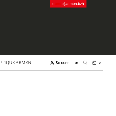
demat@armen.bzh
UTIQUE ARMEN
Se connecter
0