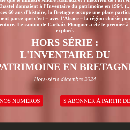
iale que le ministre André Malraux et l’historien de l’art 
hastel donnaient à l’Inventaire du patrimoine en 1964. (..
ces 60 ans d'histoire, la Bretagne occupe une place particu
nt parce que c’est – avec l’Alsace – la région choisie pour
venture. Le canton de Carhaix-Plouguer a été le premier à 
exploré.
HORS SÉRIE :
L'INVENTAIRE DU
PATRIMOINE EN BRETAGN
Hors-série décembre 2024
 NOS NUMÉROS
S'ABONNER À PARTIR DE