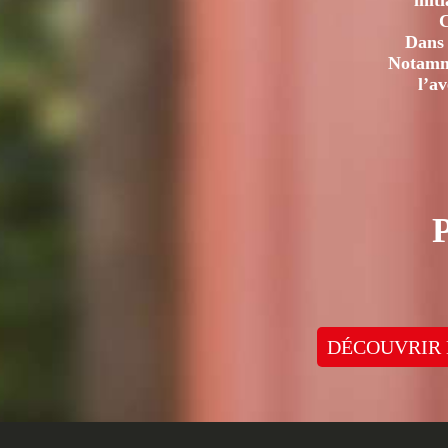
init
C
Dans 
Notamme
l’a
DÉCOUVRIR