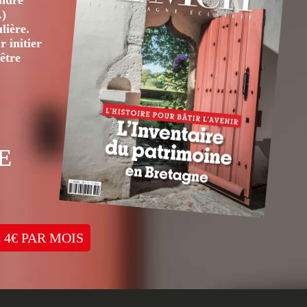
André
.)
lière.
 initier
être
E
 4€ PAR MOIS