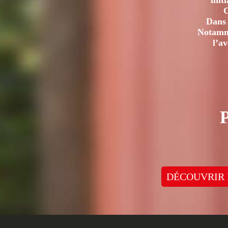
init
C
Dans 
Notamme
l’a
DÉCOUVRIR