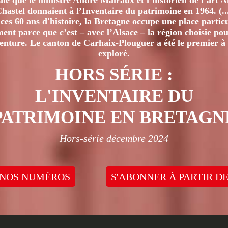
iale que le ministre André Malraux et l’historien de l’art 
hastel donnaient à l’Inventaire du patrimoine en 1964. (..
ces 60 ans d'histoire, la Bretagne occupe une place particu
nt parce que c’est – avec l’Alsace – la région choisie pour
venture. Le canton de Carhaix-Plouguer a été le premier à 
exploré.
HORS SÉRIE :
L'INVENTAIRE DU
PATRIMOINE EN BRETAGN
Hors-série décembre 2024
 NOS NUMÉROS
S'ABONNER À PARTIR DE