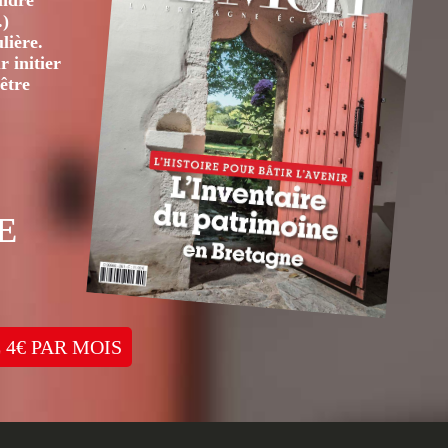
André
.)
lière.
 initier
être
E
 4€ PAR MOIS