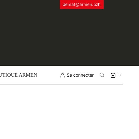
demat@armen.bzh
UTIQUE ARMEN
Se connecter
0