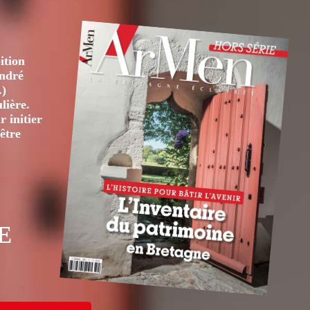
ition
André
.)
lière.
 initier
être
E