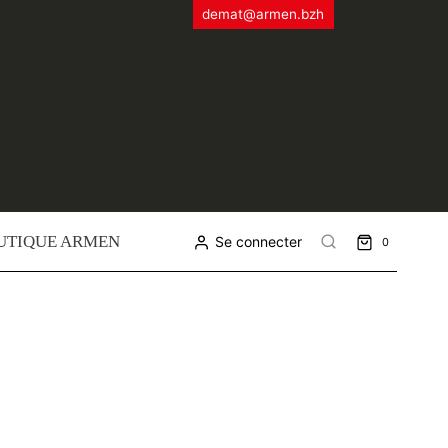
demat@armen.bzh
UTIQUE ARMEN
Se connecter
0