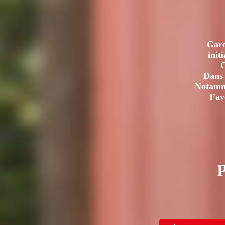
Gard
init
C
Dans 
Notamme
l’a