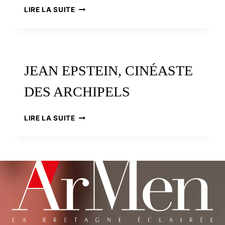
LE
LIRE LA SUITE
PHARE,
UN
PRODUIT
DE
BRETAGNE
JEAN EPSTEIN, CINÉASTE
?
DES ARCHIPELS
JEAN
LIRE LA SUITE
EPSTEIN,
CINÉASTE
DES
ARCHIPELS