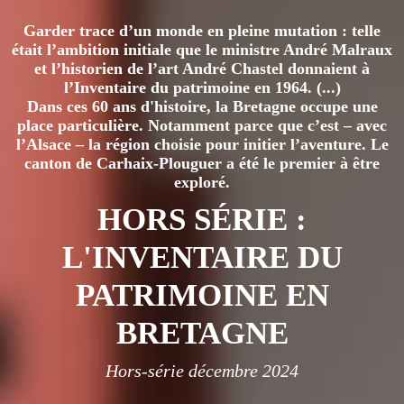
Garder trace d’un monde en pleine mutation : telle
était l’ambition initiale que le ministre André Malraux
et l’historien de l’art André Chastel donnaient à
l’Inventaire du patrimoine en 1964. (...)
Dans ces 60 ans d'histoire, la Bretagne occupe une
place particulière. Notamment parce que c’est – avec
l’Alsace – la région choisie pour initier l’aventure. Le
canton de Carhaix-Plouguer a été le premier à être
exploré.
HORS SÉRIE :
L'INVENTAIRE DU
PATRIMOINE EN
BRETAGNE
Hors-série décembre 2024