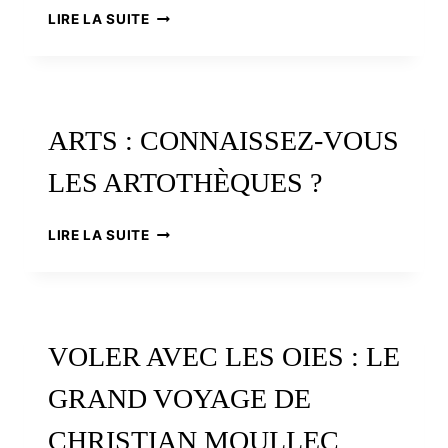
L’ATELIER
LIRE LA SUITE
RÉGIONAL
DE
RESTAURATION
ARTS : CONNAISSEZ-VOUS
LES ARTOTHÈQUES ?
ARTS
LIRE LA SUITE
:
CONNAISSEZ-
VOUS
LES
ARTOTHÈQUES
VOLER AVEC LES OIES : LE
?
GRAND VOYAGE DE
CHRISTIAN MOULLEC