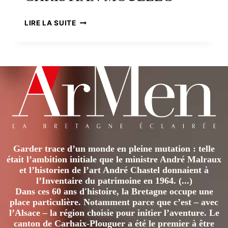
VOLER
LIRE LA SUITE
AVEC
LES
OIES
:
LE
GRAND
VOYAGE
DE
CHRISTIAN
MOULLEC
Garder trace d’un monde en pleine mutation : telle
était l’ambition initiale que le ministre André Malraux
et l’historien de l’art André Chastel donnaient à
l’Inventaire du patrimoine en 1964. (...)
Dans ces 60 ans d'histoire, la Bretagne occupe une
place particulière. Notamment parce que c’est – avec
l’Alsace – la région choisie pour initier l’aventure. Le
canton de Carhaix-Plouguer a été le premier à être