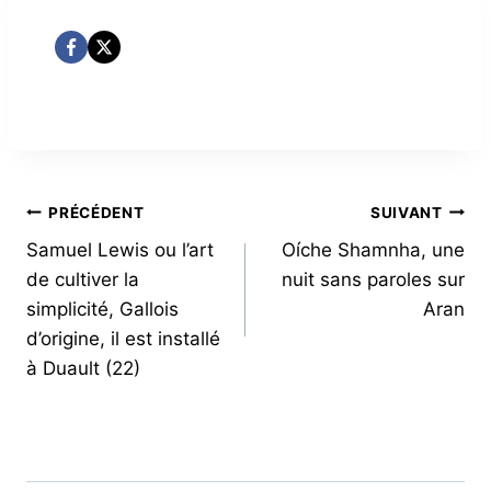
NAVIGATION
PRÉCÉDENT
SUIVANT
Samuel Lewis ou l’art
Oíche Shamnha, une
DE
de cultiver la
nuit sans paroles sur
L’ARTICLE
simplicité, Gallois
Aran
d’origine, il est installé
à Duault (22)