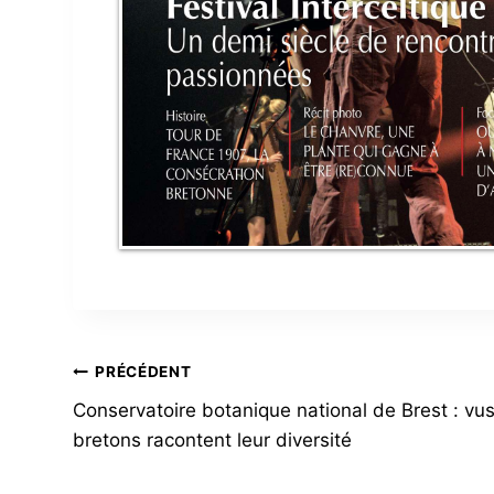
NAVIGATION
PRÉCÉDENT
Conservatoire botanique national de Brest : vus
DE
bretons racontent leur diversité
L’ARTICLE