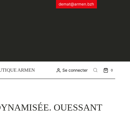
demat@armen.bzh
UTIQUE ARMEN
Se connecter
0
DYNAMISÉE. OUESSANT