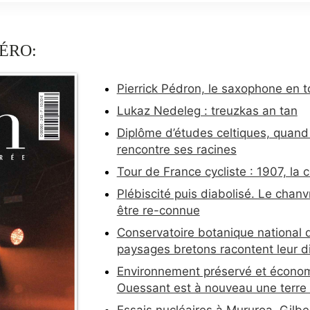
ÉRO:
Pierrick Pédron, le saxophone en t
Lukaz Nedeleg : treuzkas an tan
Diplôme d’études celtiques, quand 
rencontre ses racines
Tour de France cycliste : 1907, la 
Plébiscité puis diabolisé. Le chan
être re-connue
Conservatoire botanique national de
paysages bretons racontent leur di
Environnement préservé et économ
Ouessant est à nouveau une terre d
Essais nucléaires à Mururoa. Gilber