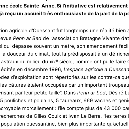
enne école Sainte-Anne. Si l’initiative est relativemen
jà reçu un accueil très enthousiaste de la part de la p
ion agricole d’Ouessant fut longtemps une réalité bien 
 revue
Penn ar Bed
de l’association Bretagne Vivante daté
ol qui dépasse souvent un mètre, son amendement facile
la douceur du climat, tout la prédisposait à un défric
e
dastraux du milieu du xix
siècle, comme ont pu le faire G
n éditée en décembre 1996,
L’espace agricole à Ouessan
odes d’exploitation sont répertoriés sur les contre-calq
 “les pâtures étaient occupées par un important troupeau
sant par leur petite taille”. Dans
Penn ar bed
, Désiré L
75 pouliches et poulains, 5 taureaux, 669 vaches et gén
“incroyable morcellement : l’île compte plus de 43 000 pa
echerches de Gilles Couix et Iwan Le Berre, “les terres 
la population ouessantine, bien plus importante qu’actu