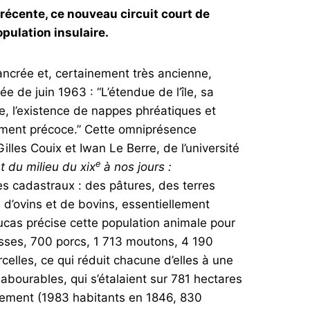
t récente, ce nouveau circuit court de
opulation insulaire.
ancrée et, certainement très ancienne,
e de juin 1963 : “L’étendue de l’île, sa
, l’existence de nappes phréatiques et
hement précoce.” Cette omniprésence
illes Couix et Iwan Le Berre, de l’université
e
t du milieu du xix
à nos jours :
ues cadastraux : des pâtures, des terres
 d’ovins et de bovins, essentiellement
ucas précise cette population animale pour
isses, 700 porcs, 1 713 moutons, 4 190
rcelles, ce qui réduit chacune d’elles à une
labourables, qui s’étalaient sur 781 hectares
ellement (1983 habitants en 1846, 830