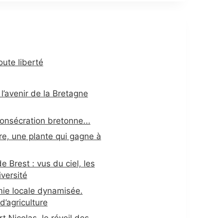
oute liberté
l’avenir de la Bretagne
consécration bretonne...
vre, une plante qui gagne à
 Brest : vus du ciel, les
versité
ie locale dynamisée.
’agriculture
t Nicolas, le réveil des