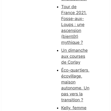
Tour de
France 2021.
Fosse-aux-
Loups : une
ascension
(bientôt)
mythique ?
Un dimanche
aux courses
de Corlay
Éco-quartiers,
écovillage,
maison
autonome. Un
pas vers la
transition ?
Kelly, femme