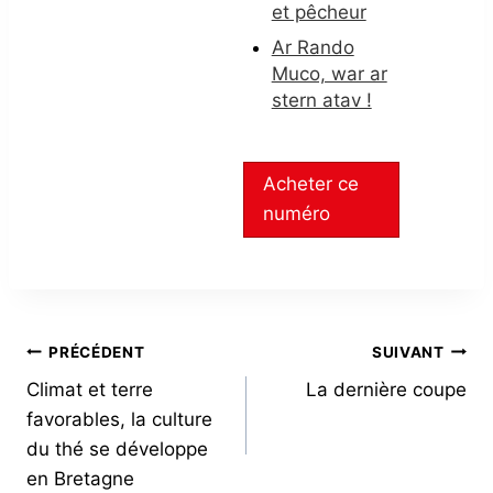
et pêcheur
Ar Rando
Muco, war ar
stern atav !
Acheter ce
numéro
NAVIGATION
PRÉCÉDENT
SUIVANT
Climat et terre
La dernière coupe
DE
favorables, la culture
L’ARTICLE
du thé se développe
en Bretagne