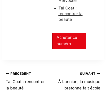
Hervoche
Tal Coat :
rencontrer la
beauté
Acheter ce
numéro
NAVIGATION
PRÉCÉDENT
SUIVANT
Tal Coat : rencontrer
À Lannion, la musique
DE
la beauté
bretonne fait école
L’ARTICLE