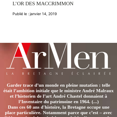
L’OR DES MACCRIMMON
Publié le :
janvier 14, 2019
Garder trace d’un monde en pleine mutation : telle
était l’ambition initiale que le ministre André Malraux
et l’historien de l’art André Chastel donnaient à
l’Inventaire du patrimoine en 1964. (...)
Dans ces 60 ans d'histoire, la Bretagne occupe une
place particulière. Notamment parce que c’est – avec